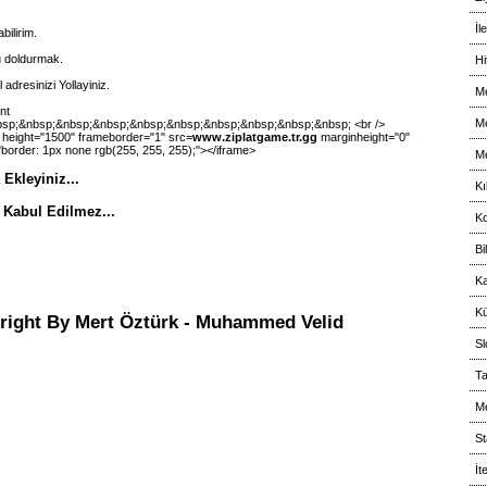
İl
bilirim.
 doldurmak.
Hi
 adresinizi Yollayiniz.
Me
nt
Me
sp;&nbsp;&nbsp;&nbsp;&nbsp;&nbsp;&nbsp;&nbsp;&nbsp;&nbsp; <br />
" height="1500" frameborder="1" src=
www.ziplatgame.tr.gg
marginheight="0"
border: 1px none rgb(255, 255, 255);"></iframe>
Me
Ekleyiniz...
Kı
 Kabul Edilmez...
Ko
Bi
Ka
Kü
pright By Mert Öztürk - Muhammed Velid
Sl
Ta
Me
St
İt