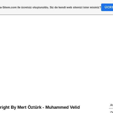
ÜCRE
a-Sitem.com
ile ücretsiz oluşturuldu. Siz de kendi web sitenizi ister misiniz?
A
pright By Mert Öztürk - Muhammed Velid
Zi