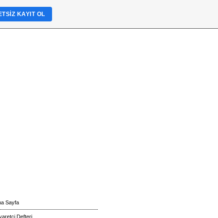
TSIZ KAYIT OL
na Sayfa
yaretçi Defteri