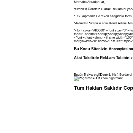
Merhaba ArkadasLar,
*Sitenizin Ücretsiz Olarak Reklamını yapa
*Tek Yapmaniz Gereken asagıdakı formu
*Ardından Sitenizin adini Kendi Adinizi Mail
*<font color="#ff0000"><font size="3"><fo
face="Tahoma">&nbsp;&nbsp;&nbsp;&nb
</font></font></font> <iframe width="100
marginwidth="0" name="TestTest" style="
Bu Kodu Sitenizin Anasayfasina 
Aksi Takdirde RekLam Talebiniz
Bugün 5 ziyaretçi(DegerLi Kisi) Burdaydi
nightmare
Tüm Hakları Saklıdır Co