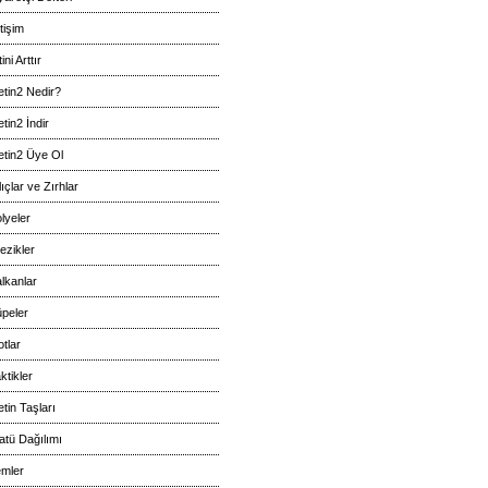
etişim
tini Arttır
tin2 Nedir?
tin2 İndir
tin2 Üye Ol
lıçlar ve Zırhlar
lyeler
lezikler
lkanlar
peler
otlar
ktikler
tin Taşları
atü Dağılımı
emler