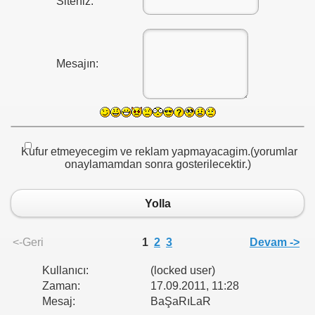
Siteniz:
Mesajın:
Kufur etmeyecegim ve reklam yapmayacagim.(yorumlar
onaylamamdan sonra gosterilecektir.)
Yolla
<-Geri
1
2
3
Devam ->
Kullanıcı:
(locked user)
n - 2010
Zaman:
17.09.2011, 11:28
Mesaj:
BaŞaRıLaR