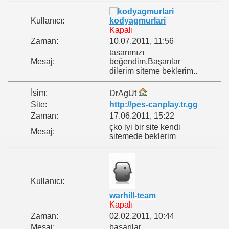
Kullanıcı:
kodyagmurlari
Kapalı
Zaman:
10.07.2011, 11:56
tasarımızı
Mesaj:
beğendim.Başarılar
dilerim siteme beklerim..
İsim:
DrAgUt
Site:
http://pes-canplay.tr.gg
Zaman:
17.06.2011, 15:22
çko iyi bir site kendi
Mesaj:
sitemede beklerim
Kullanıcı:
warhill-team
Kapalı
Zaman:
02.02.2011, 10:44
Mesaj:
başarılar